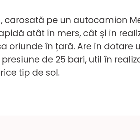
ă, carosată pe un autocamion Me
idă atât în mers, cât și în reali
sa oriunde în țară. Are în dotar
presiune de 25 bari, util în reali
ice tip de sol.