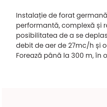
Instalație de forat german
performantă, complexă și rap
posibilitatea de a se depla
debit de aer de 27mc/h și o 
Forează până la 300 m, în or